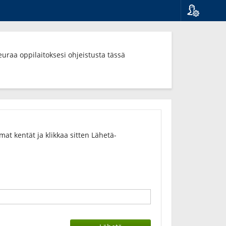
Kieli
Suomi
Svenska
euraa oppilaitoksesi ohjeistusta tässä
English
t kentät ja klikkaa sitten Lähetä-