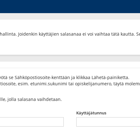
allinta. Joidenkin käyttäjien salasanaa ei voi vaihtaa tätä kautta. S
ötä se Sähköpostiosoite-kenttään ja klikkaa Lähetä-painiketta.
osoite, esim. etunimi.sukunimi tai opiskelijanumero, täytä molemma
ulle, jolla salasana vaihdetaan.
Käyttäjätunnus